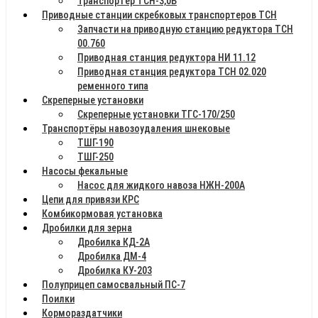
Транспортер ТСН-3,0Б
Приводные станции скребковых транспортеров ТСН
Запчасти на приводную станцию редуктора ТСН
00.760
Приводная станция редуктора НИ 11.12
Приводная станция редуктора ТСН 02.020
ременного типа
Скреперные установки
Скреперные установки ТГС-170/250
Транспортёры навозоудаления шнековые
ТШГ-190
ТШГ-250
Насосы фекальные
Насос для жидкого навоза НЖН-200А
Цепи для привязи КРС
Комбикормовая установка
Дробилки для зерна
Дробилка КД-2А
Дробилка ДМ-4
Дробилка КУ-203
Полуприцеп самосвальный ПС-7
Поилки
Кормораздатчики