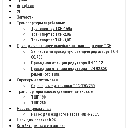
Агрофлис
УПТ
Запчасти
Транспортеры скребковые
Транспортер ТСН-160а
Транспортер ТСН-2,0Б
Транспортер ТСН-3,0Б
Приводные станции скребковых транспортеров ТСН
Запчасти на приводную станцию редуктора ТСН
00.760
Приводная станция редуктора НИ 11.12
Приводная станция редуктора ТСН 02.020
ременного типа
Скреперные установки
Скреперные установки ТГС-170/250
Транспортёры навозоудаления шнековые
ТШГ-190
ТШГ-250
Насосы фекальные
Насос для жидкого навоза НЖН-200А
Цепи для привязи КРС
Комбикормовая установка