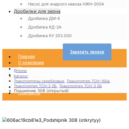
Насос для жидкого навоза НЖН-200А
Дробилки для зерна
Дробилка ДМ-4
Дробилка КД-2А
Дробилка КУ 203.000
Заказать звонок
Главная
О компании
Продукция
Home
Каталог запчастей
Каталог
Доставка
,
,
Транспортеры скребковые
Транспортер ТСН-160а
,
Транспортер ТСН-2,0Б
Транспортер ТСН-3,0Б
Оплата
Подшипник 308 (открытый)
Контакты