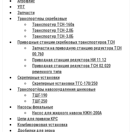
Агрофлис
УПТ
Запчасти
Транспортеры скребковые
Транспортер ТСН-160а
Транспортер ТСН-2,0Б
Транспортер ТСН-3,0Б
Приводные станции скребковых транспортеров ТСН
Запчасти на приводную станцию редуктора ТСН
00.760
Приводная станция редуктора НИ 11.12
Приводная станция редуктора ТСН 02.020
ременного типа
Скреперные установки
Скреперные установки ТГС-170/250
Транспортёры навозоудаления шнековые
ТШГ-190
ТШГ-250
Насосы фекальные
Насос для жидкого навоза НЖН-200А
Цепи для привязи КРС
Комбикормовая установка
Дробилки для зерна