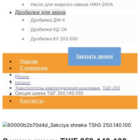
Насос для жидкого навоза НЖН-200А
Дробилки для зерна
Дробилка ДМ-4
Дробилка КД-2А
Дробилка КУ 203.000
Заказать звонок
Главная
О компании
Продукция
Home
Каталог запчастей
Каталог
Доставка
,
Транспортёры навозоудаления шнековые
ТШГ-250
Секция шнека ТШГ 250.140.100
Оплата
Контакты