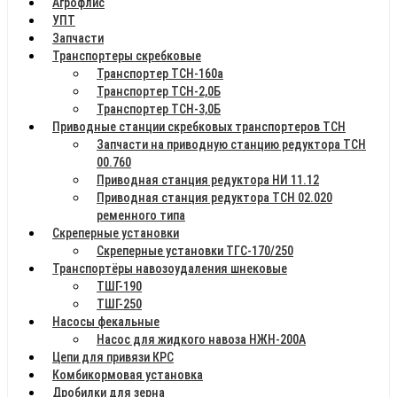
Агрофлис
УПТ
Запчасти
Транспортеры скребковые
Транспортер ТСН-160а
Транспортер ТСН-2,0Б
Транспортер ТСН-3,0Б
Приводные станции скребковых транспортеров ТСН
Запчасти на приводную станцию редуктора ТСН
00.760
Приводная станция редуктора НИ 11.12
Приводная станция редуктора ТСН 02.020
ременного типа
Скреперные установки
Скреперные установки ТГС-170/250
Транспортёры навозоудаления шнековые
ТШГ-190
ТШГ-250
Насосы фекальные
Насос для жидкого навоза НЖН-200А
Цепи для привязи КРС
Комбикормовая установка
Дробилки для зерна