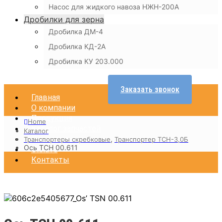
Насос для жидкого навоза НЖН-200А
Дробилки для зерна
Дробилка ДМ-4
Дробилка КД-2А
Дробилка КУ 203.000
Заказать звонок
Главная
О компании
Продукция
Home
Каталог запчастей
Каталог
Доставка
,
Транспортеры скребковые
Транспортер ТСН-3,0Б
Ось ТСН 00.611
Оплата
Контакты