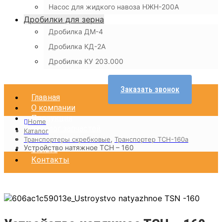
Насос для жидкого навоза НЖН-200А
Дробилки для зерна
Дробилка ДМ-4
Дробилка КД-2А
Дробилка КУ 203.000
Заказать звонок
Главная
О компании
Продукция
Home
Каталог запчастей
Каталог
Доставка
,
Транспортеры скребковые
Транспортер ТСН-160а
Устройство натяжное ТСН – 160
Оплата
Контакты