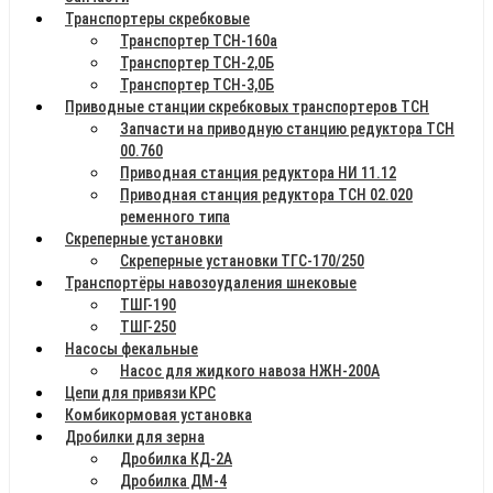
Транспортеры скребковые
Транспортер ТСН-160а
Транспортер ТСН-2,0Б
Транспортер ТСН-3,0Б
Приводные станции скребковых транспортеров ТСН
Запчасти на приводную станцию редуктора ТСН
00.760
Приводная станция редуктора НИ 11.12
Приводная станция редуктора ТСН 02.020
ременного типа
Скреперные установки
Скреперные установки ТГС-170/250
Транспортёры навозоудаления шнековые
ТШГ-190
ТШГ-250
Насосы фекальные
Насос для жидкого навоза НЖН-200А
Цепи для привязи КРС
Комбикормовая установка
Дробилки для зерна
Дробилка КД-2А
Дробилка ДМ-4