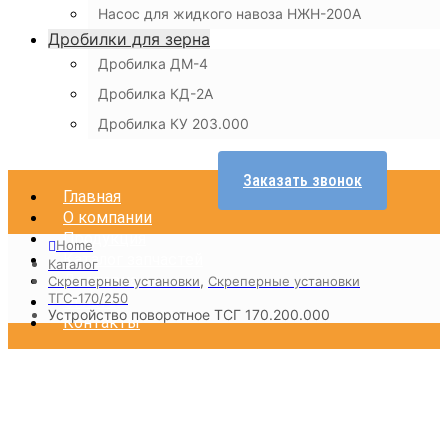
Насос для жидкого навоза НЖН-200А
Дробилки для зерна
Дробилка ДМ-4
Дробилка КД-2А
Дробилка КУ 203.000
Заказать звонок
Главная
О компании
Продукция
Home
Каталог запчастей
Каталог
Доставка
,
Скреперные установки
Скреперные установки
ТГС-170/250
Оплата
Устройство поворотное ТСГ 170.200.000
Контакты