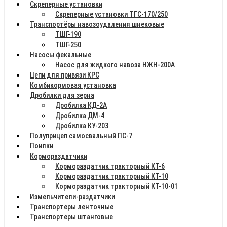
Скреперные установки
Скреперные установки ТГС-170/250
Транспортёры навозоудаления шнековые
ТШГ-190
ТШГ-250
Насосы фекальные
Насос для жидкого навоза НЖН-200А
Цепи для привязи КРС
Комбикормовая установка
Дробилки для зерна
Дробилка КД-2А
Дробилка ДМ-4
Дробилка КУ-203
Полуприцеп самосвальный ПС-7
Поилки
Кормораздатчики
Кормораздатчик тракторный КТ-6
Кормораздатчик тракторный КТ-10
Кормораздатчик тракторный КТ-10-01
Измельчители-раздатчики
Транспортеры ленточные
Транспортеры штанговые