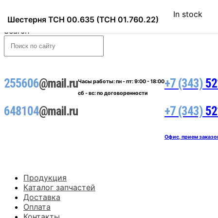
In stock
Шестерня ТСН 00.635 (ТСН 01.760.22)
Search
255606
@mail.ru
+7 (343)
52
Часы работы:
пн - пт: 9:00 - 18:00
сб - вс: по договоренности
648104
@mail.ru
+7 (343)
52
Офис, прием заказо
Продукция
Каталог запчастей
Доставка
Оплата
Контакты