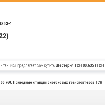
22)
й техники
предлагает вам купить
Шестерня ТСН 00.635 (ТСН 
,
00.760
Приводные станции скребковых транспортеров ТСН