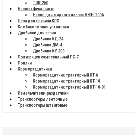
ТШГ-250
Насосы фекальные
Насос для жидкого навоза НЖН-200А
Цепи для привязи КРС
Комбикормовая установка
Дробилки для зерна
Дробилка КД-2А
Дробилка ДМ-4
Дробилка КУ-203
Полуприцеп самосвальный ПС-7
Поилки
Кормораздатчики
Кормораздатчик тракторный КТ-6
Кормораздатчик тракторный КТ-10
Кормораздатчик тракторный КТ-10-01
Измельчители-раздатчики
Транспортеры ленточные
Транспортеры штанговые