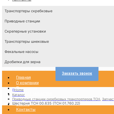
Транспортеры скребковые
Приводные станции
Скреперные установки
Транспортеры шнековые
Фекальные насосы
Дробилки для зерна
Заказать звонок
Главная
О компании
Продукция
Home
Каталог запчастей
Каталог
Доставка
,
Приводные станции скребковых транспортеров ТСН
Запчас
Шестерня ТСН 00.635 (ТСН 01.760.22)
Оплата
Контакты