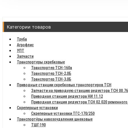
Категории товаров
Труба
Агрофлис
УПТ
Запчасти
Транспортеры скребковые
Транспортер ТСН-160а
Транспортер ТСН-2,0Б
Транспортер ТСН-3,0Б
Приводные станции скребковых транспортеров ТСН
Запчасти на приводную станцию редуктора ТСН 00.7
Приводная станция редуктора НИ 11.12
Приводная станция редуктора ТСН 02.020 ременного
Скреперные установки
Скреперные установки ТГС-170/250
Транспортёры навозоудаления шнековые
ТШГ-190