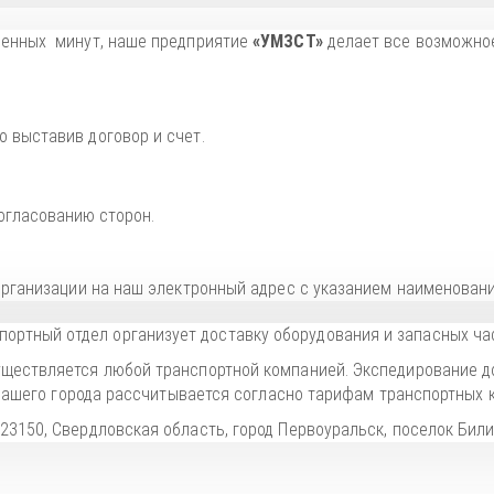
ценных минут, наше предприятие
«УМЗСТ»
делает все возможное
 выставив договор и счет.
огласованию сторон.
 организации на наш электронный адрес с указанием наименовани
ортный отдел организует доставку оборудования и запасных час
уществляется любой транспортной компанией. Экспедирование д
о вашего города рассчитывается согласно тарифам транспортных 
623150, Свердловская область, город Первоуральск, поселок Били