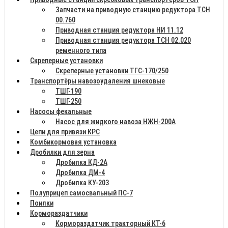
Запчасти на приводную станцию редуктора ТСН
00.760
Приводная станция редуктора НИ 11.12
Приводная станция редуктора ТСН 02.020
ременного типа
Скреперные установки
Скреперные установки ТГС-170/250
Транспортёры навозоудаления шнековые
ТШГ-190
ТШГ-250
Насосы фекальные
Насос для жидкого навоза НЖН-200А
Цепи для привязи КРС
Комбикормовая установка
Дробилки для зерна
Дробилка КД-2А
Дробилка ДМ-4
Дробилка КУ-203
Полуприцеп самосвальный ПС-7
Поилки
Кормораздатчики
Кормораздатчик тракторный КТ-6