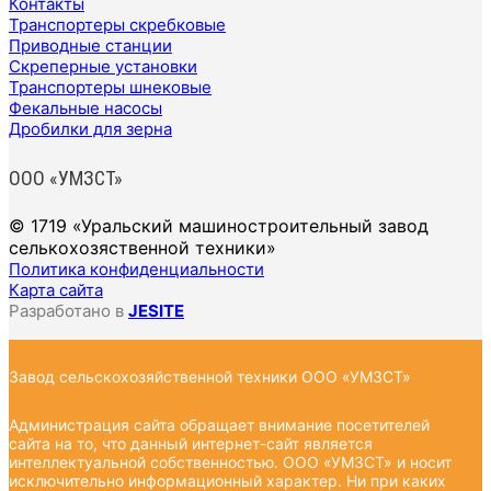
Контакты
Транспортеры скребковые
Приводные станции
Скреперные установки
Транспортеры шнековые
Фекальные насосы
Дробилки для зерна
ООО «УМЗСТ»
© 1719 «Уральский машиностроительный завод
селькохозяственной техники»
Политика конфиденциальности
Карта сайта
Разработано в
JESITE
Завод сельскохозяйственной техники ООО «УМЗСТ»
Администрация сайта обращает внимание посетителей
сайта на то, что данный интернет-сайт является
интеллектуальной собственностью. ООО «УМЗСТ» и носит
исключительно информационный характер. Ни при каких