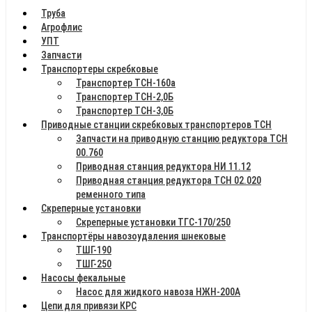
Труба
Агрофлис
УПТ
Запчасти
Транспортеры скребковые
Транспортер ТСН-160а
Транспортер ТСН-2,0Б
Транспортер ТСН-3,0Б
Приводные станции скребковых транспортеров ТСН
Запчасти на приводную станцию редуктора ТСН
00.760
Приводная станция редуктора НИ 11.12
Приводная станция редуктора ТСН 02.020
ременного типа
Скреперные установки
Скреперные установки ТГС-170/250
Транспортёры навозоудаления шнековые
ТШГ-190
ТШГ-250
Насосы фекальные
Насос для жидкого навоза НЖН-200А
Цепи для привязи КРС