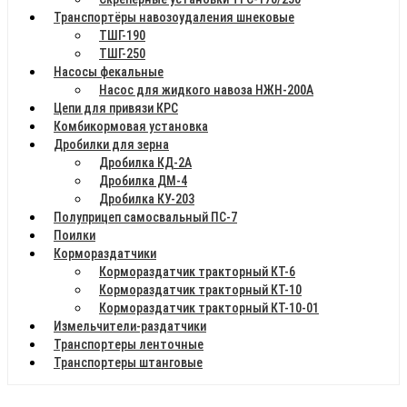
Транспортёры навозоудаления шнековые
ТШГ-190
ТШГ-250
Насосы фекальные
Насос для жидкого навоза НЖН-200А
Цепи для привязи КРС
Комбикормовая установка
Дробилки для зерна
Дробилка КД-2А
Дробилка ДМ-4
Дробилка КУ-203
Полуприцеп самосвальный ПС-7
Поилки
Кормораздатчики
Кормораздатчик тракторный КТ-6
Кормораздатчик тракторный КТ-10
Кормораздатчик тракторный КТ-10-01
Измельчители-раздатчики
Транспортеры ленточные
Транспортеры штанговые