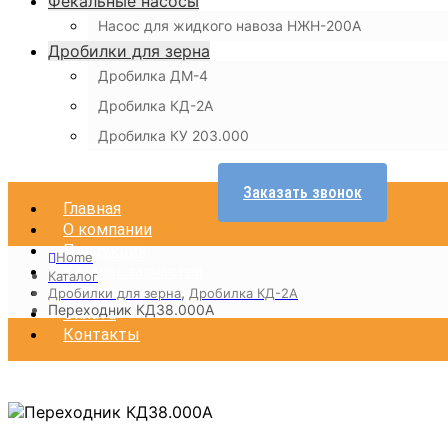
Фекальные насосы
Насос для жидкого навоза НЖН-200А
Дробилки для зерна
Дробилка ДМ-4
Дробилка КД-2А
Дробилка КУ 203.000
Заказать звонок
Главная
О компании
Продукция
Home
Каталог запчастей
Каталог
Доставка
,
Дробилки для зерна
Дробилка КД-2А
Переходник КД38.000А
Оплата
Контакты