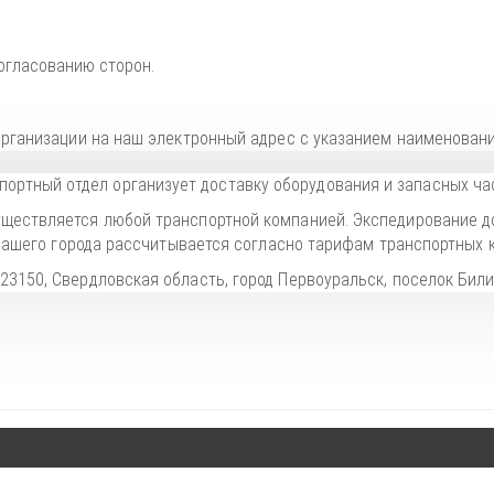
огласованию сторон.
 организации на наш электронный адрес с указанием наименовани
ортный отдел организует доставку оборудования и запасных час
уществляется любой транспортной компанией. Экспедирование д
о вашего города рассчитывается согласно тарифам транспортных 
623150, Свердловская область, город Первоуральск, поселок Били