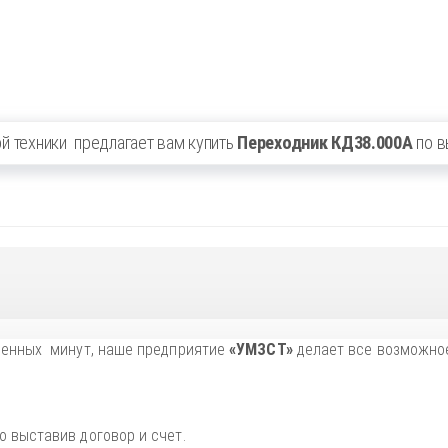
й техники
предлагает вам купить
Переходник КД38.000А
по в
ценных минут, наше предприятие
«УМЗСТ»
делает все возможное
 выставив договор и счет.