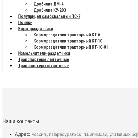
Дробилка ДМ-4
Дробилка КУ-203
Полуприцеп самосвальный ПС-7
Поилки
Кормораздатчики
Кормораздатчик тракторный КТ-6
Кормораздатчик тракторный КТ-10
Кормораздатчик тракторный КТ-10-01
Измельчители-раздатчики
Транспортеры ленточные
Транспортеры штанговые
Наши контакты
Адрес:
Россия., г.Первоуральск, п.Билимбай, ул.Павших бо