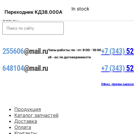
In stock
Переходник КД38.000А
Search
255606
@mail.ru
+7 (343)
52
Часы работы:
пн - пт: 9:00 - 18:00
сб - вс: по договоренности
648104
@mail.ru
+7 (343)
52
Офис, прием заказо
Продукция
Каталог запчастей
Доставка
Оплата
Контакты