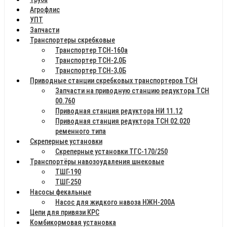
Агрофлис
УПТ
Запчасти
Транспортеры скребковые
Транспортер ТСН-160а
Транспортер ТСН-2,0Б
Транспортер ТСН-3,0Б
Приводные станции скребковых транспортеров ТСН
Запчасти на приводную станцию редуктора ТСН
00.760
Приводная станция редуктора НИ 11.12
Приводная станция редуктора ТСН 02.020
ременного типа
Скреперные установки
Скреперные установки ТГС-170/250
Транспортёры навозоудаления шнековые
ТШГ-190
ТШГ-250
Насосы фекальные
Насос для жидкого навоза НЖН-200А
Цепи для привязи КРС
Комбикормовая установка