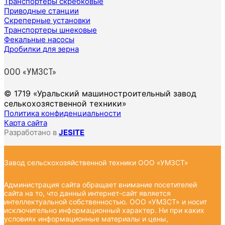
Транспортеры скребковые
Приводные станции
Скреперные установки
Транспортеры шнековые
Фекальные насосы
Дробилки для зерна
ООО «УМЗСТ»
© 1719 «Уральский машиностроительный завод
селькохозяственной техники»
Политика конфиденциальности
Карта сайта
Разработано в
JESITE
Завод сельскохозяйственной техники ООО «УМЗСТ»
Администрация сайта обращает внимание посетителей
сайта на то, что данный интернет-сайт является
интеллектуальной собственностью. ООО «УМЗСТ» и носит
исключительно информационный характер. Ни при каких
условиях информационные материалы и цены,